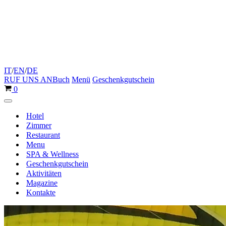
IT
/
EN
/
DE
RUF UNS AN
Buch
Menü
Geschenkgutschein
Warenkorb
0
Navigationsmenü
Hotel
Zimmer
Restaurant
Menu
SPA & Wellness
Geschenkgutschein
Aktivitäten
Magazine
Kontakte