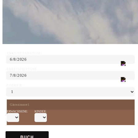
ANKUNFTSDATUM:
ABREISEDATUM:
ZIMMER:
Gästezimmer1
ERWACHSENE:
KINDER:
BUCH