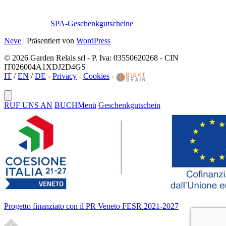
SPA-Geschenkgutscheine
Neve
| Präsentiert von
WordPress
© 2026 Garden Relais srl - P. Iva: 03550620268 - CIN
IT026004A1XDJ2D4GS
IT
/
EN
/
DE
-
Privacy
-
Cookies
-
RUF UNS AN
BUCH
Menü
Geschenkgutschein
Progetto finanziato con il PR Veneto FESR 2021-2027