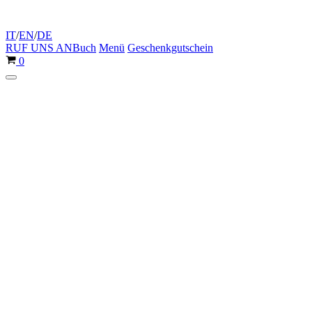
IT
/
EN
/
DE
RUF UNS AN
Buch
Menü
Geschenkgutschein
Warenkorb
0
Navigationsmenü