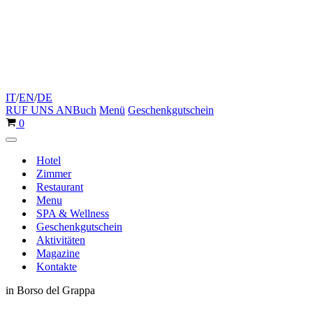
IT
/
EN
/
DE
RUF UNS AN
Buch
Menü
Geschenkgutschein
Warenkorb
0
Navigationsmenü
Hotel
Zimmer
Restaurant
Menu
SPA & Wellness
Geschenkgutschein
Aktivitäten
Magazine
Kontakte
in Borso del Grappa