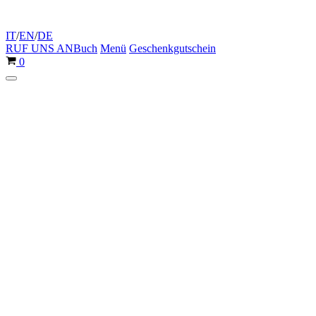
IT
/
EN
/
DE
RUF UNS AN
Buch
Menü
Geschenkgutschein
Warenkorb
0
Navigationsmenü