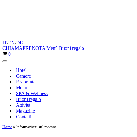
IT
/
EN
/
DE
CHIAMA
PRENOTA
Menù
Buoni regalo
Carrello
0
Menu
di
Hotel
navigazione
Camere
Ristorante
Menù
SPA & Wellness
Buoni regalo
Attività
Magazine
Contatti
Home
»
Informazioni sul recesso