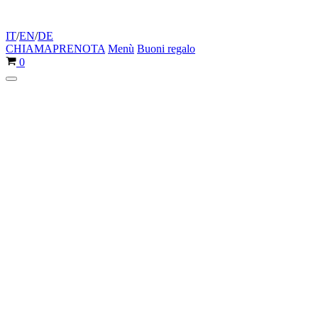
IT
/
EN
/
DE
CHIAMA
PRENOTA
Menù
Buoni regalo
Carrello
0
Menu
di
navigazione