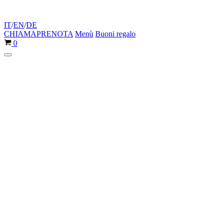
IT
/
EN
/
DE
CHIAMA
PRENOTA
Menù
Buoni regalo
Carrello
0
Menu
di
navigazione