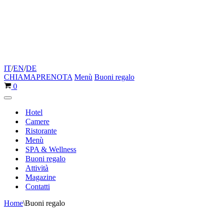
IT
/
EN
/
DE
CHIAMA
PRENOTA
Menù
Buoni regalo
Carrello
0
Menu
di
Hotel
navigazione
Camere
Ristorante
Menù
SPA & Wellness
Buoni regalo
Attività
Magazine
Contatti
Home
\
Buoni regalo