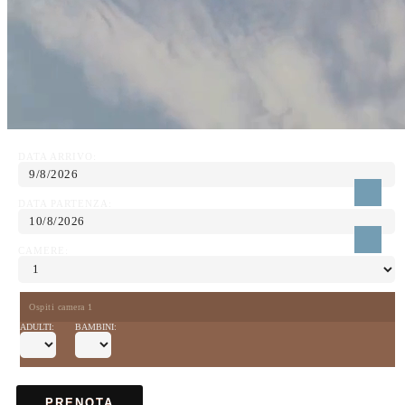
DATA ARRIVO:
DATA PARTENZA:
CAMERE:
Ospiti camera 1
ADULTI:
BAMBINI:
PRENOTA