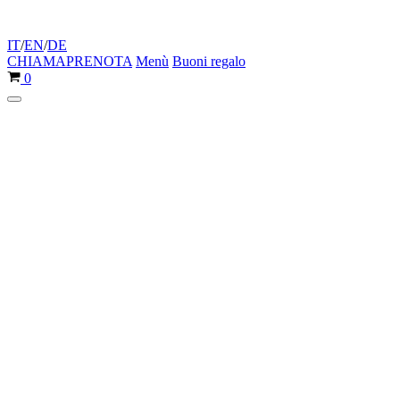
IT
/
EN
/
DE
CHIAMA
PRENOTA
Menù
Buoni regalo
Carrello
0
Menu
di
navigazione