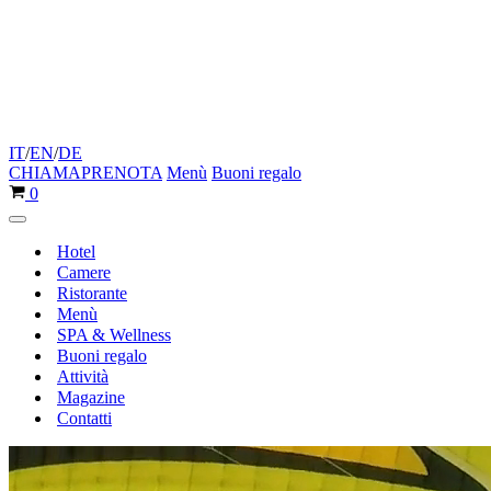
IT
/
EN
/
DE
CHIAMA
PRENOTA
Menù
Buoni regalo
Carrello
0
Menu
di
Hotel
navigazione
Camere
Ristorante
Menù
SPA & Wellness
Buoni regalo
Attività
Magazine
Contatti