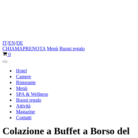
IT
/
EN
/
DE
CHIAMA
PRENOTA
Menù
Buoni regalo
Carrello
0
Menu
di
Hotel
navigazione
Camere
Ristorante
Menù
SPA & Wellness
Buoni regalo
Attività
Magazine
Contatti
Colazione a Buffet a Borso del