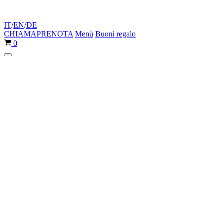
IT
/
EN
/
DE
CHIAMA
PRENOTA
Menù
Buoni regalo
Carrello
0
Menu
di
navigazione