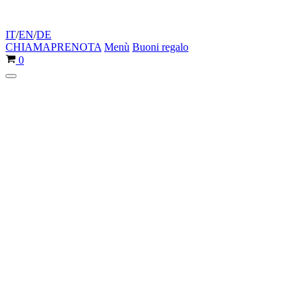
IT
/
EN
/
DE
CHIAMA
PRENOTA
Menù
Buoni regalo
Carrello
0
Menu
di
navigazione