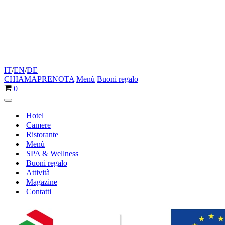
IT
/
EN
/
DE
CHIAMA
PRENOTA
Menù
Buoni regalo
Carrello
0
Menu
di
Hotel
navigazione
Camere
Ristorante
Menù
SPA & Wellness
Buoni regalo
Attività
Magazine
Contatti