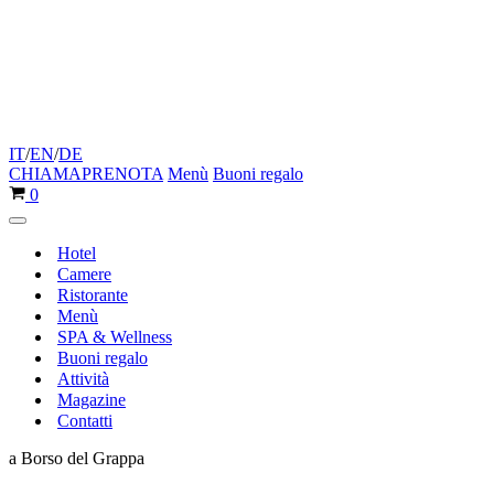
IT
/
EN
/
DE
CHIAMA
PRENOTA
Menù
Buoni regalo
Carrello
0
Menu
di
Hotel
navigazione
Camere
Ristorante
Menù
SPA & Wellness
Buoni regalo
Attività
Magazine
Contatti
a Borso del Grappa