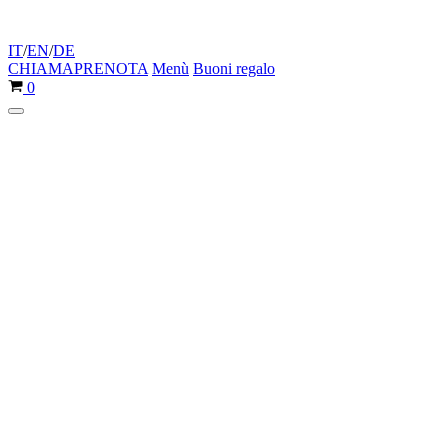
IT
/
EN
/
DE
CHIAMA
PRENOTA
Menù
Buoni regalo
Carrello
0
Menu
di
navigazione