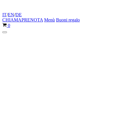
IT
/
EN
/
DE
CHIAMA
PRENOTA
Menù
Buoni regalo
Carrello
0
Menu
di
navigazione