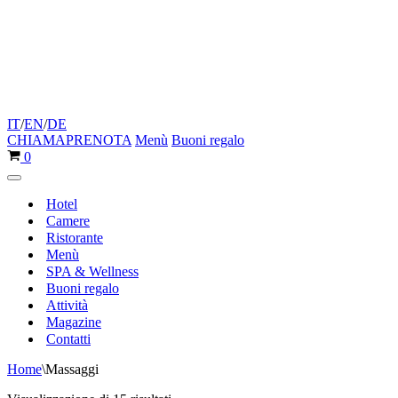
IT
/
EN
/
DE
CHIAMA
PRENOTA
Menù
Buoni regalo
Carrello
0
Menu
di
Hotel
navigazione
Camere
Ristorante
Menù
SPA & Wellness
Buoni regalo
Attività
Magazine
Contatti
Home
\
Massaggi