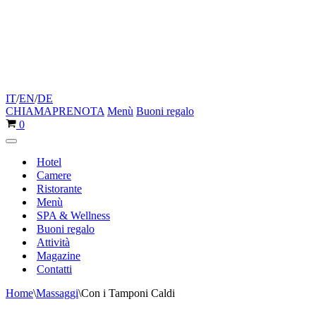
IT
/
EN
/
DE
CHIAMA
PRENOTA
Menù
Buoni regalo
Carrello
0
Menu
di
Hotel
navigazione
Camere
Ristorante
Menù
SPA & Wellness
Buoni regalo
Attività
Magazine
Contatti
Home
\
Massaggi
\
Con i Tamponi Caldi