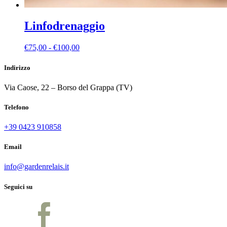
Linfodrenaggio
Fascia
€
75,00
-
€
100,00
di
prezzo:
Indirizzo
da
€75,00
Via Caose, 22 – Borso del Grappa (TV)
a
€100,00
Telefono
+39 0423 910858
Email
info@gardenrelais.it
Seguici su