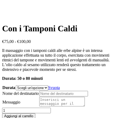
Con i Tamponi Caldi
Fascia
€
75,00
-
€
100,00
di
Il massaggio con i tamponi caldi alle erbe alpine è un intensa
prezzo:
applicazione effettuata su tutto il corpo, esercitata con movimenti
da
ritmici del tampone e movimenti lenti ed avvolgenti di manualità.
€75,00
Lʼolio caldo al sesamo utilizzato renderà questo trattamento un
a
distensivo e piacevole momento per se stessi.
€100,00
Durata: 50 o 80 minuti
Durata
Svuota
Nome del destinatario
Messaggio
Con
i
Aggiungi al carrello