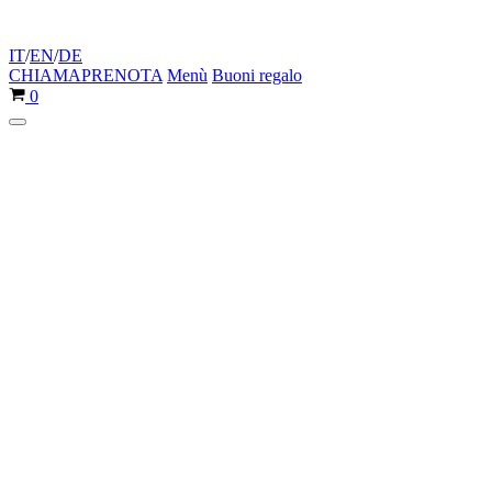
IT
/
EN
/
DE
CHIAMA
PRENOTA
Menù
Buoni regalo
Carrello
0
Menu
di
navigazione