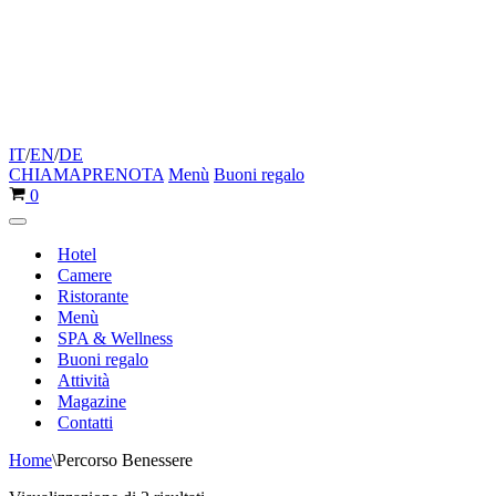
IT
/
EN
/
DE
CHIAMA
PRENOTA
Menù
Buoni regalo
Carrello
0
Menu
di
Hotel
navigazione
Camere
Ristorante
Menù
SPA & Wellness
Buoni regalo
Attività
Magazine
Contatti
Home
\
Percorso Benessere