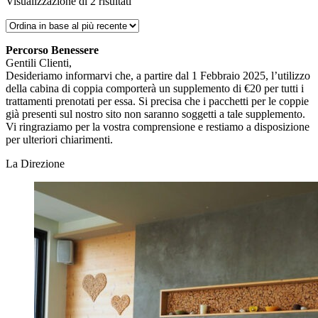
Ordina
Visualizzazione di 2 risultati
in
base
al
Percorso Benessere
più
Gentili Clienti,
recente
Desideriamo informarvi che, a partire dal 1 Febbraio 2025, l’utilizzo
della cabina di coppia comporterà un supplemento di €20 per tutti i
trattamenti prenotati per essa. Si precisa che i pacchetti per le coppie
già presenti sul nostro sito non saranno soggetti a tale supplemento.
Vi ringraziamo per la vostra comprensione e restiamo a disposizione
per ulteriori chiarimenti.
La Direzione