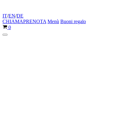
IT
/
EN
/
DE
CHIAMA
PRENOTA
Menù
Buoni regalo
Carrello
0
Menu
di
navigazione