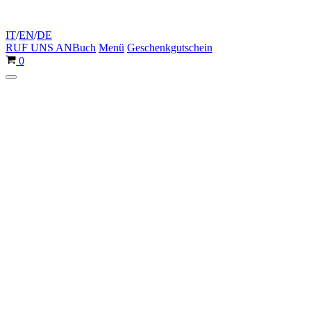
IT
/
EN
/
DE
RUF UNS AN
Buch
Menü
Geschenkgutschein
Warenkorb
0
Navigationsmenü