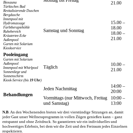
Montag bis Freitag
Biosauna
21.00
Türkisches Bad
Revitalisierende Duschen
Bergdusche
Innenpool mit
15.00 –
Hydromassage
Farbtherapiehöhle
18.00
Samstag und Sonntag
Ruhebereich
18.00 –
Kräutertee-Ecke
21.00
Außenpool
Garten mit Solarium
Kioskservice
Pooleingang
Garten mit Solarium
Außenpool
10.00 –
Täglich
Innenpool mit Whirlpool
21.00
Sonnenliege und
Sonnenschirm
Kiosk-Service (bis
19 Uhr
)
14:00 –
Jeden Nachmittag
20:00
Behandlungen
Vormittags (nur Mittwoch, Freitag
10:00 –
und Samstag)
13:00
N.B
. An den Wochenenden bieten wir drei vierstündige Sitzungen an, damit
jeder Gast unser Wellnessprogramm in vollen Zügen genießen kann – ganz
entspannt und ohne Zeitdruck. So garantieren wir ein individuelles und
hochwertiges Erlebnis, bei dem wir die Zeit und den Freiraum jedes Einzelnen
respektieren.