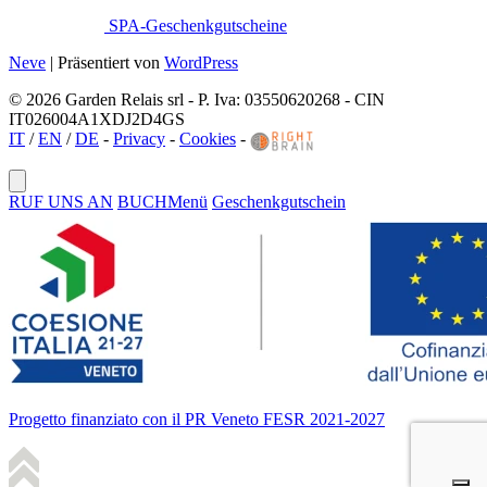
SPA-Geschenkgutscheine
Neve
| Präsentiert von
WordPress
© 2026 Garden Relais srl - P. Iva: 03550620268 - CIN
IT026004A1XDJ2D4GS
IT
/
EN
/
DE
-
Privacy
-
Cookies
-
RUF UNS AN
BUCH
Menü
Geschenkgutschein
Progetto finanziato con il PR Veneto FESR 2021-2027