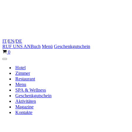
IT
/
EN
/
DE
RUF UNS AN
Buch
Menü
Geschenkgutschein
Warenkorb
0
Navigationsmenü
Hotel
Zimmer
Restaurant
Menu
SPA & Wellness
Geschenkgutschein
Aktivitäten
Magazine
Kontakte