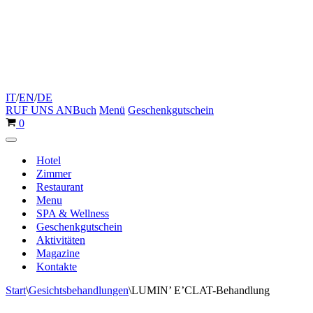
IT
/
EN
/
DE
RUF UNS AN
Buch
Menü
Geschenkgutschein
Warenkorb
0
Navigationsmenü
Hotel
Zimmer
Restaurant
Menu
SPA & Wellness
Geschenkgutschein
Aktivitäten
Magazine
Kontakte
Start
\
Gesichtsbehandlungen
\
LUMIN’ E’CLAT-Behandlung