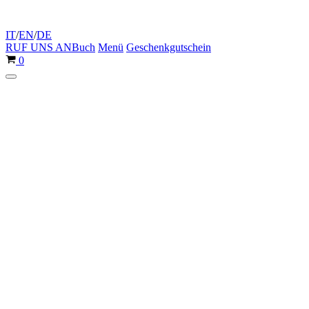
IT
/
EN
/
DE
RUF UNS AN
Buch
Menü
Geschenkgutschein
Warenkorb
0
Navigationsmenü