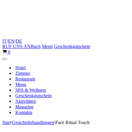
IT
/
EN
/
DE
RUF UNS AN
Buch
Menü
Geschenkgutschein
Warenkorb
0
Navigationsmenü
Hotel
Zimmer
Restaurant
Menu
SPA & Wellness
Geschenkgutschein
Aktivitäten
Magazine
Kontakte
Start
\
Gesichtsbehandlungen
\
Face Ritual Touch