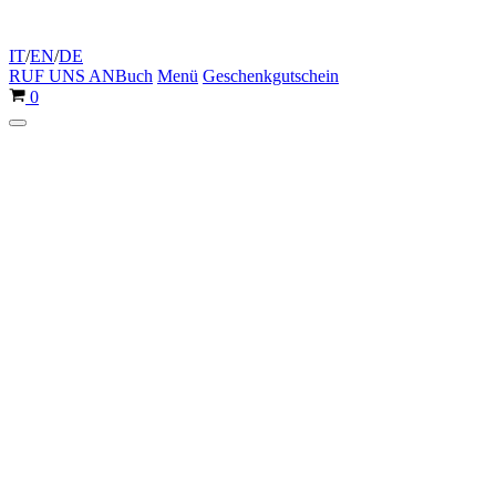
IT
/
EN
/
DE
RUF UNS AN
Buch
Menü
Geschenkgutschein
Warenkorb
0
Navigationsmenü