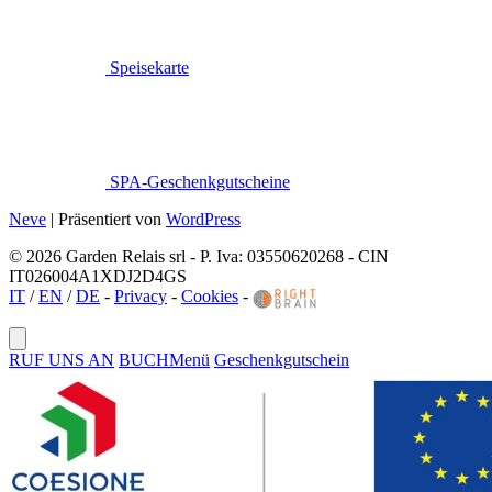
Speisekarte
SPA-Geschenkgutscheine
Neve
| Präsentiert von
WordPress
© 2026 Garden Relais srl - P. Iva: 03550620268 - CIN
IT026004A1XDJ2D4GS
IT
/
EN
/
DE
-
Privacy
-
Cookies
-
RUF UNS AN
BUCH
Menü
Geschenkgutschein