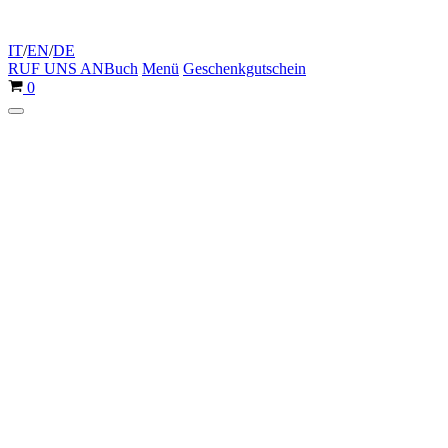
IT
/
EN
/
DE
RUF UNS AN
Buch
Menü
Geschenkgutschein
Warenkorb
0
Navigationsmenü