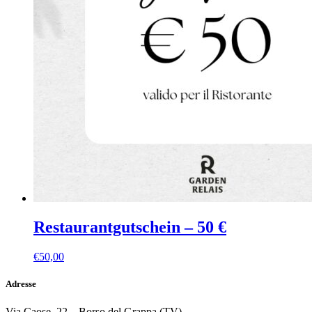
Restaurantgutschein – 50 €
€
50,00
Adresse
Via Caose, 22 – Borso del Grappa (TV)