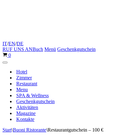
IT
/
EN
/
DE
RUF UNS AN
Buch
Menü
Geschenkgutschein
Warenkorb
0
Navigationsmenü
Hotel
Zimmer
Restaurant
Menu
SPA & Wellness
Geschenkgutschein
Aktivitäten
Magazine
Kontakte
Start
\
Buoni Ristorante
\
Restaurantgutschein – 100 €