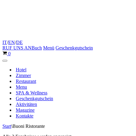
IT
/
EN
/
DE
RUF UNS AN
Buch
Menü
Geschenkgutschein
Warenkorb
0
Navigationsmenü
Hotel
Zimmer
Restaurant
Menu
SPA & Wellness
Geschenkgutschein
Aktivitäten
Magazine
Kontakte
Start
\
Buoni Ristorante