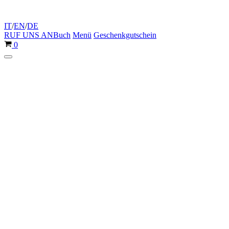
IT
/
EN
/
DE
RUF UNS AN
Buch
Menü
Geschenkgutschein
Warenkorb
0
Navigationsmenü