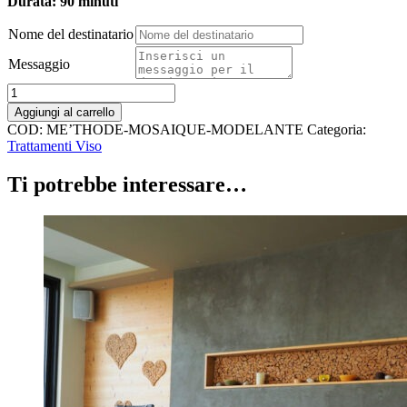
Durata: 90 minuti
Nome del destinatario
Messaggio
Trattamento
ME’THODE
Aggiungi al carrello
MOSAIQUE
COD:
ME’THODE-MOSAIQUE-MODELANTE
Categoria:
MODELANTE
Trattamenti Viso
quantità
Ti potrebbe interessare…