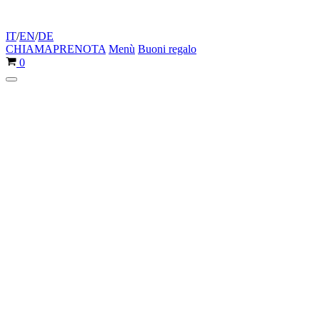
IT
/
EN
/
DE
CHIAMA
PRENOTA
Menù
Buoni regalo
Carrello
0
Menu
di
navigazione