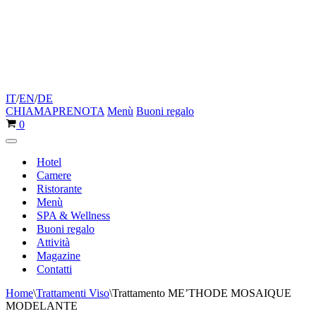
IT
/
EN
/
DE
CHIAMA
PRENOTA
Menù
Buoni regalo
Carrello
0
Menu
di
Hotel
navigazione
Camere
Ristorante
Menù
SPA & Wellness
Buoni regalo
Attività
Magazine
Contatti
Home
\
Trattamenti Viso
\
Trattamento ME’THODE MOSAIQUE
MODELANTE