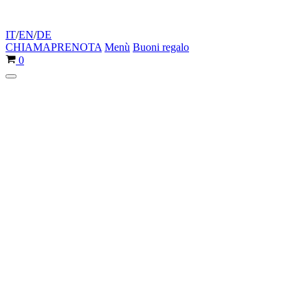
IT
/
EN
/
DE
CHIAMA
PRENOTA
Menù
Buoni regalo
Carrello
0
Menu
di
navigazione