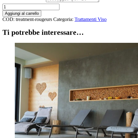
Trattamento
Sensi
Aggiungi al carrello
Repair
COD:
treatment-rougeurs
Categoria:
Trattamenti Viso
quantità
Ti potrebbe interessare…