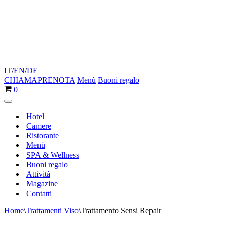
IT
/
EN
/
DE
CHIAMA
PRENOTA
Menù
Buoni regalo
Carrello
0
Menu
di
Hotel
navigazione
Camere
Ristorante
Menù
SPA & Wellness
Buoni regalo
Attività
Magazine
Contatti
Home
\
Trattamenti Viso
\
Trattamento Sensi Repair