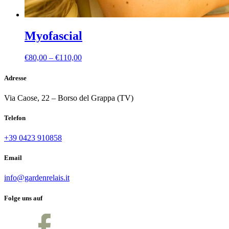
Myofascial
Preisspanne:
€
80,00
–
€
110,00
€80,00
bis
Adresse
€110,00
Via Caose, 22 – Borso del Grappa (TV)
Telefon
+39 0423 910858
Email
info@gardenrelais.it
Folge uns auf