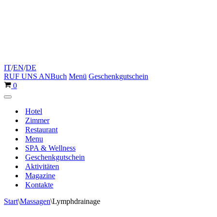
IT
/
EN
/
DE
RUF UNS AN
Buch
Menü
Geschenkgutschein
Warenkorb
0
Navigationsmenü
Hotel
Zimmer
Restaurant
Menu
SPA & Wellness
Geschenkgutschein
Aktivitäten
Magazine
Kontakte
Start
\
Massagen
\
Lymphdrainage