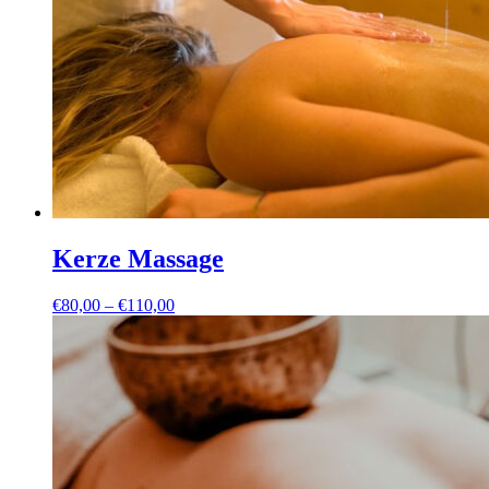
Kerze Massage
Preisspanne:
€
80,00
–
€
110,00
€80,00
bis
€110,00