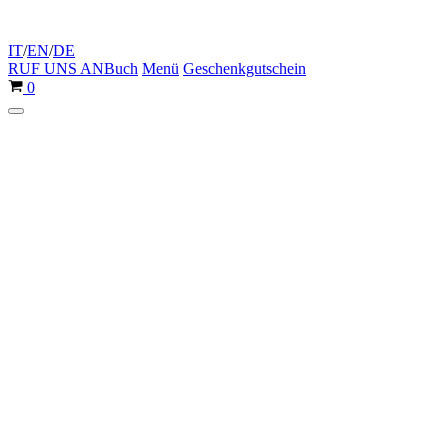
IT
/
EN
/
DE
RUF UNS AN
Buch
Menü
Geschenkgutschein
Warenkorb
0
Navigationsmenü