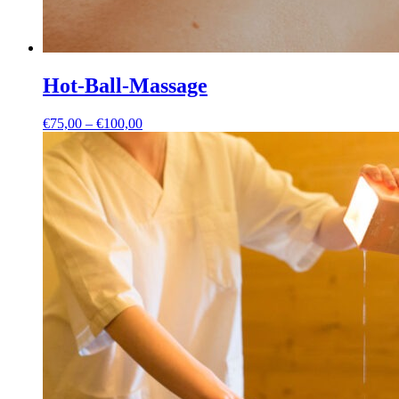
Hot-Ball-Massage
Preisspanne:
€
75,00
–
€
100,00
€75,00
bis
€100,00