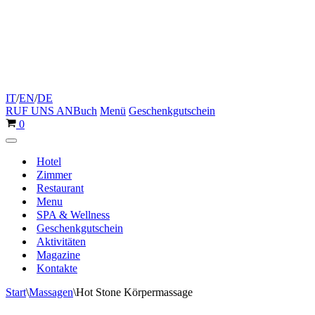
IT
/
EN
/
DE
RUF UNS AN
Buch
Menü
Geschenkgutschein
Warenkorb
0
Navigationsmenü
Hotel
Zimmer
Restaurant
Menu
SPA & Wellness
Geschenkgutschein
Aktivitäten
Magazine
Kontakte
Start
\
Massagen
\
Hot Stone Körpermassage