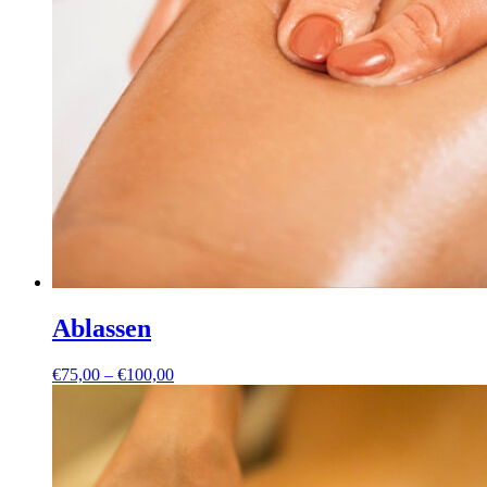
Ablassen
Preisspanne:
€
75,00
–
€
100,00
€75,00
bis
€100,00