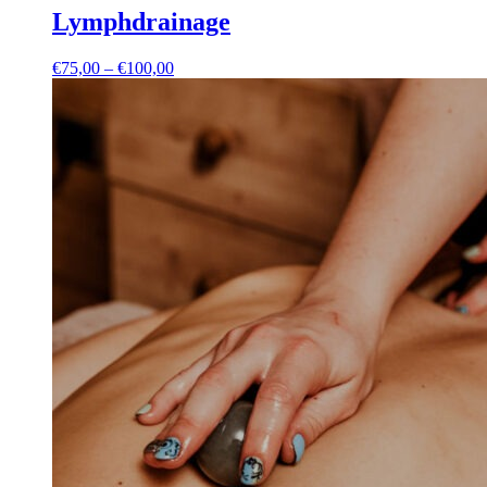
Lymphdrainage
Preisspanne:
€
75,00
–
€
100,00
€75,00
bis
€100,00