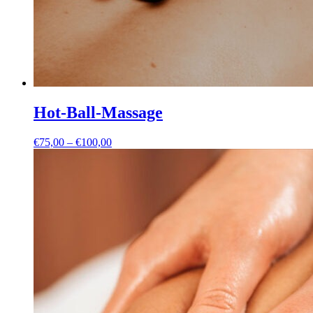
Hot-Ball-Massage
Preisspanne:
€
75,00
–
€
100,00
€75,00
bis
€100,00