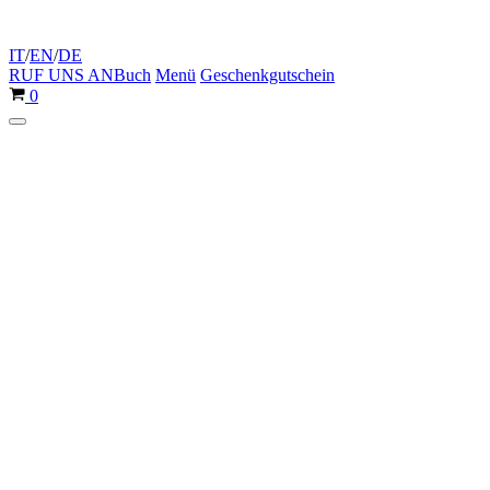
IT
/
EN
/
DE
RUF UNS AN
Buch
Menü
Geschenkgutschein
Warenkorb
0
Navigationsmenü