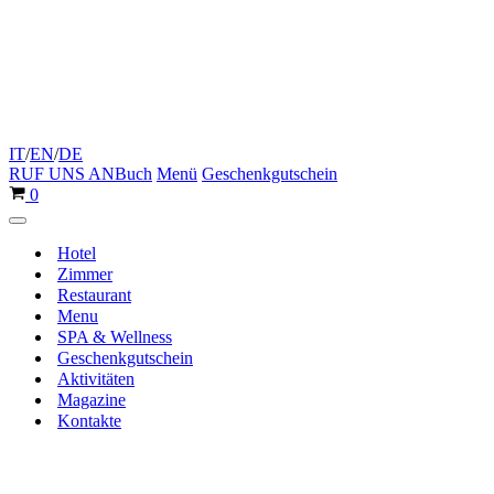
IT
/
EN
/
DE
RUF UNS AN
Buch
Menü
Geschenkgutschein
Warenkorb
0
Navigationsmenü
Hotel
Zimmer
Restaurant
Menu
SPA & Wellness
Geschenkgutschein
Aktivitäten
Magazine
Kontakte