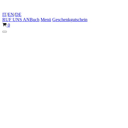
IT
/
EN
/
DE
RUF UNS AN
Buch
Menü
Geschenkgutschein
Warenkorb
0
Navigationsmenü