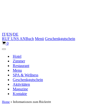
IT
/
EN
/
DE
RUF UNS AN
Buch
Menü
Geschenkgutschein
Warenkorb
0
Navigationsmenü
Hotel
Zimmer
Restaurant
Menu
SPA & Wellness
Geschenkgutschein
Aktivitäten
Magazine
Kontakte
Home
»
Informationen zum Rücktritt