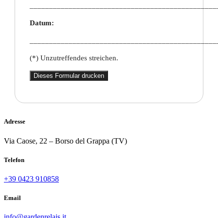
________________________________________________
Datum:
________________________________________________
(*) Unzutreffendes streichen.
Dieses Formular drucken
Adresse
Via Caose, 22 – Borso del Grappa (TV)
Telefon
+39 0423 910858
Email
info@gardenrelais.it