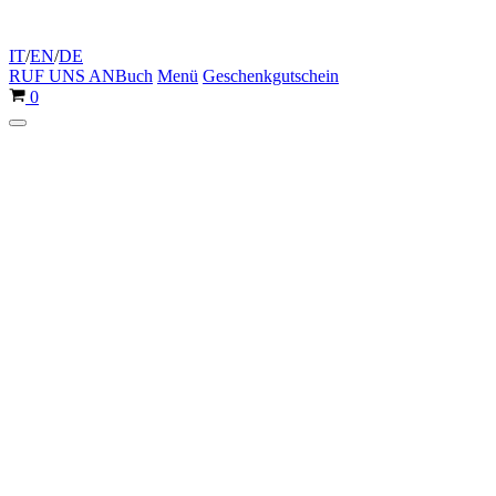
IT
/
EN
/
DE
RUF UNS AN
Buch
Menü
Geschenkgutschein
Warenkorb
0
Navigationsmenü