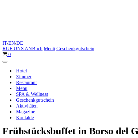
IT
/
EN
/
DE
RUF UNS AN
Buch
Menü
Geschenkgutschein
Warenkorb
0
Navigationsmenü
Hotel
Zimmer
Restaurant
Menu
SPA & Wellness
Geschenkgutschein
Aktivitäten
Magazine
Kontakte
Frühstücksbuffet in Borso del 