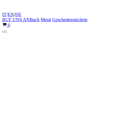
IT
/
EN
/
DE
RUF UNS AN
Buch
Menü
Geschenkgutschein
Warenkorb
0
Navigationsmenü