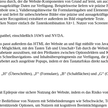
ess durch, der die Website-Komponenten von Grund auf lernt, um auch
ssagekräftige Daten zur Verfügung. Beispielsweise liefern wir präzise
le usw.), Validierungshinweise für Formulareingaben und Elementro
te und liefert für unbeschriebene Bilder eine präzise und aussagekräf
acter Recognition) extrahiert er außerdem im Bild eingebettete Texte.
cken Nutzer einfach die Tastenkombination Alt+1. Nutzer von Screenr
mpatibel, einschließlich JAWS und NVDA.
s passt außerdem das HTML der Website an und fügt mithilfe von Java
ie Möglichkeit, mit den Tasten Tab und Umschalt+Tab durch die Websit
abetaste auszulösen, mit den Pfeiltasten zwischen Optionsfeldern und K
n Schnellnavigations- und Inhaltsüberspringmenüs zur Verfügung, die je
rbeitet auch ausgelöste Popups, indem er den Tastaturfokus direkt nach
H“ (Überschriften), „F“ (Formulare), „B“ (Schaltflächen) und „G“ (
it Epilepsie eine sichere Nutzung der Website, indem es das Risiko vo
die Bedürfnisse von Nutzern mit Sehbehinderungen wie Sehschwäche, T
erstützende Optionen, um Nutzern mit kognitiven Beeinträchtigungen w