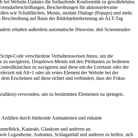
 bei Website-Updates die fortlaufende Konformität zu gewährleisten.
 Formularbeschriftungen, Beschreibungen für aktionsrelevante
llen wie Schaltflächen, Menüs, modale Dialoge (Popups) und mehr.
tige Beschreibung auf Basis der Bildobjekterkennung als ALT-Tag
eadern erhalten außerdem automatische Hinweise, den Screenreader-
Script-Code verschiedene Verhaltensweisen hinzu, um die
e zu navigieren, Dropdown-Menüs mit den Pfeiltasten zu bedienen
ontrollkästchen zu navigieren und diese mit der Leertaste oder der
derzeit mit Alt+1 oder als erstes Element der Website bei der
 dem Erscheinen auf diese richtet und verhindert, dass der Fokus
Grafiken) verwenden, um zu bestimmten Elementen zu springen.
n Anfällen durch blinkende Animationen und riskante
unnelblick, Katarakt, Glaukom und anderen an.
ie Legasthenie, Autismus, Schlaganfall und anderen zu helfen, sich