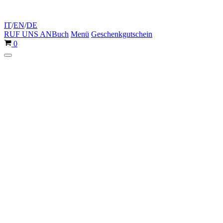
IT
/
EN
/
DE
RUF UNS AN
Buch
Menü
Geschenkgutschein
Warenkorb
0
Navigationsmenü