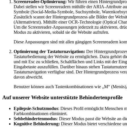
Screenreader-Optimierung:
Wir führen einen Hintergrundproz
Dabei stellen wir Screenreadern mithilfe der ARIA-Attribute au
Symbole (Social-Media-Symbole, Suchsymbole, Warenkorbsymbo
Zusätzlich scannt der Hintergrundprozess alle Bilder der Websi
(Alternativtext). Mithilfe einer OCR-Technologie (Optical Char
Um die Screenreader-Anpassungen jederzeit zu aktivieren, drü
Modus zu aktivieren, sobald sie die Website aufrufen.
Diese Anpassungen sind mit allen gängigen Screenreadern ko
Optimierung der Tastaturnavigation:
Der Hintergrundprozes
Tastaturbedienung der Website zu ermöglichen. Dazu gehört d
und mit Esc zu schließen, Schaltflächen und Links mit der Eing
Eingabetaste auszufüllen. Darüber hinaus stehen Tastaturnutzer
Tastaturnavigation verfügbar sind. Der Hintergrundprozess vera
davon abweicht.
Benutzer können auch Tastenkombinationen wie „M“ (Menüs), „
Auf unserer Website unterstützte Behindertenprofile
Epilepsie-Schutzmodus
: Dieses Profil ermöglicht Menschen m
Farbkombinationen eliminiert.
Sehbehindertenmodus
: Dieser Modus passt die Website an 
Kognitive Behinderung:
Dieser Modus bietet verschiedene unt