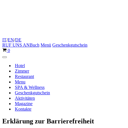
IT
/
EN
/
DE
RUF UNS AN
Buch
Menü
Geschenkgutschein
Warenkorb
0
Navigationsmenü
Hotel
Zimmer
Restaurant
Menu
SPA & Wellness
Geschenkgutschein
Aktivitäten
Magazine
Kontakte
Erklärung zur Barrierefreiheit