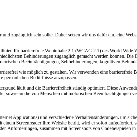
r und zugänglich sein sollte. Daher setzen wir uns dafür ein, eine Webs
Richtlinien für barrierefreie Webinhalte 2.1 (WCAG 2.1) des World Wi
hiedlichsten Behinderungen zugänglich gemacht werden können. Die Einha
motorischen Beeinträchtigungen, Sehbehinderungen, kognitiven Behind
barrierefrei wie möglich zu gestalten. Wir verwenden eine barrierefrei
re persönlichen Bedürfnisse anzupassen.
ergrund läuft und die Barrierefreiheit ständig optimiert. Diese Anwend
der sowie an die von Menschen mit motorischen Beeinträchtigungen ve
ternet Applications) und verschiedene Verhaltensänderungen, um sicher
einem Screenreader Ihre Website betritt, wird er sofort aufgefordert, 
reader-Anforderungen, zusammen mit Screenshots von Codebeispielen in