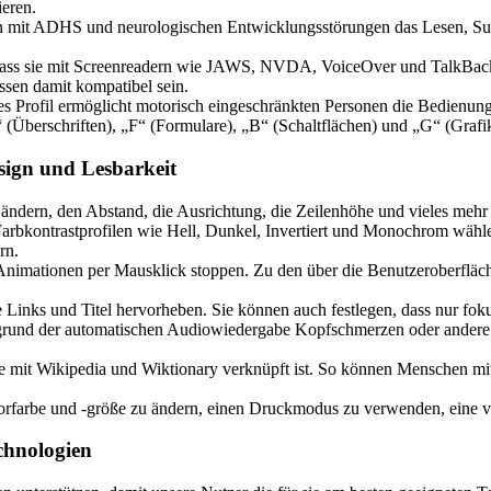
ieren.
rn mit ADHS und neurologischen Entwicklungsstörungen das Lesen, Sur
 dass sie mit Screenreadern wie JAWS, NVDA, VoiceOver und TalkBack ko
ssen damit kompatibel sein.
s Profil ermöglicht motorisch eingeschränkten Personen die Bedienun
Überschriften), „F“ (Formulare), „B“ (Schaltflächen) und „G“ (Grafi
sign und Lesbarkeit
 ändern, den Abstand, die Ausrichtung, die Zeilenhöhe und vieles mehr
rbkontrastprofilen wie Hell, Dunkel, Invertiert und Monochrom wählen
rn.
 Animationen per Mausklick stoppen. Zu den über die Benutzeroberflä
Links und Titel hervorheben. Sie können auch festlegen, dass nur fo
grund der automatischen Audiowiedergabe Kopfschmerzen oder andere
mit Wikipedia und Wiktionary verknüpft ist. So können Menschen mit 
rfarbe und -größe zu ändern, einen Druckmodus zu verwenden, eine virt
chnologien