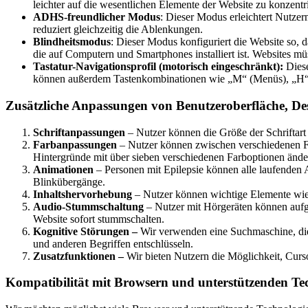
leichter auf die wesentlichen Elemente der Website zu konzentr
ADHS-freundlicher Modus
: Dieser Modus erleichtert Nutze
reduziert gleichzeitig die Ablenkungen.
Blindheitsmodus
: Dieser Modus konfiguriert die Website so,
die auf Computern und Smartphones installiert ist. Websites mü
Tastatur-Navigationsprofil (motorisch eingeschränkt):
Diese
können außerdem Tastenkombinationen wie „M“ (Menüs), „H“ (
Zusätzliche Anpassungen von Benutzeroberfläche, De
Schriftanpassungen
– Nutzer können die Größe der Schriftart
Farbanpassungen
– Nutzer können zwischen verschiedenen Fa
Hintergründe mit über sieben verschiedenen Farboptionen ände
Animationen
– Personen mit Epilepsie können alle laufenden
Blinkübergänge.
Inhaltshervorhebung
– Nutzer können wichtige Elemente wie 
Audio-Stummschaltung
– Nutzer mit Hörgeräten können auf
Website sofort stummschalten.
Kognitive Störungen –
Wir verwenden eine Suchmaschine, die 
und anderen Begriffen entschlüsseln.
Zusatzfunktionen –
Wir bieten Nutzern die Möglichkeit, Curso
Kompatibilität mit Browsern und unterstützenden Te