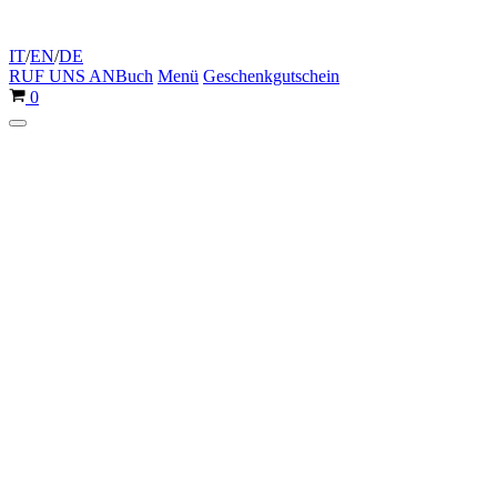
IT
/
EN
/
DE
RUF UNS AN
Buch
Menü
Geschenkgutschein
Warenkorb
0
Navigationsmenü