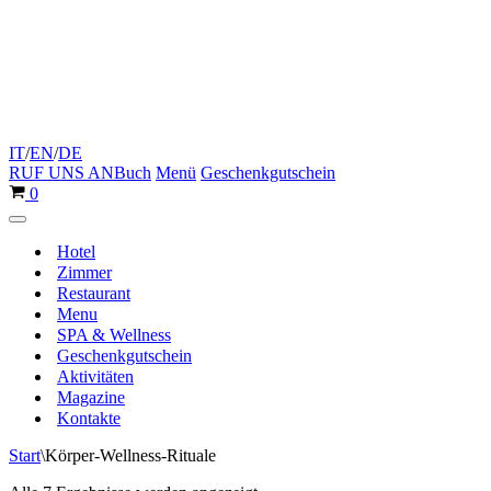
IT
/
EN
/
DE
RUF UNS AN
Buch
Menü
Geschenkgutschein
Warenkorb
0
Navigationsmenü
Hotel
Zimmer
Restaurant
Menu
SPA & Wellness
Geschenkgutschein
Aktivitäten
Magazine
Kontakte
Start
\
Körper-Wellness-Rituale