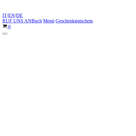
IT
/
EN
/
DE
RUF UNS AN
Buch
Menü
Geschenkgutschein
Warenkorb
0
Navigationsmenü