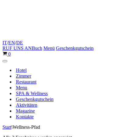
IT
/
EN
/
DE
RUF UNS AN
Buch
Menü
Geschenkgutschein
Warenkorb
0
Navigationsmenü
Hotel
Zimmer
Restaurant
Menu
SPA & Wellness
Geschenkgutschein
Aktivitäten
Magazine
Kontakte
Start
\
Wellness-Pfad