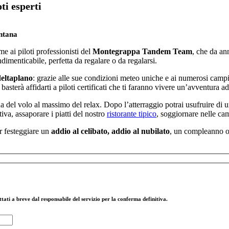
ti esperti
ontana
e ai piloti professionisti del
Montegrappa Tandem Team
, che da an
ndimenticabile, perfetta da regalare o da regalarsi.
deltaplano
: grazie alle sue condizioni meteo uniche e ai numerosi campi di
 basterà affidarti a piloti certificati che ti faranno vivere un’avventura
a del volo al massimo del relax. Dopo l’atterraggio potrai usufruire di un
tiva, assaporare i piatti del nostro
ristorante tipico
, soggiornare nelle ca
r festeggiare un
addio al celibato, addio al nubilato
, un compleanno o 
ati a breve dal responsabile del servizio per la conferma definitiva.