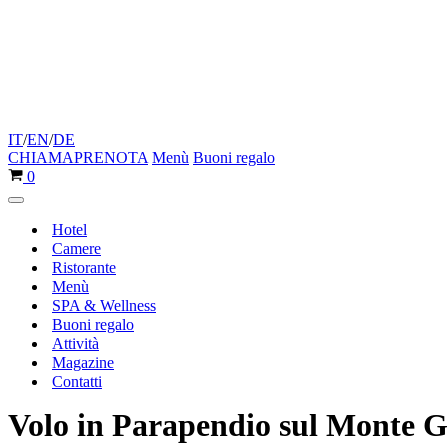
IT
/
EN
/
DE
CHIAMA
PRENOTA
Menù
Buoni regalo
Carrello
0
Menu
di
Hotel
navigazione
Camere
Ristorante
Menù
SPA & Wellness
Buoni regalo
Attività
Magazine
Contatti
Volo in Parapendio sul Monte 