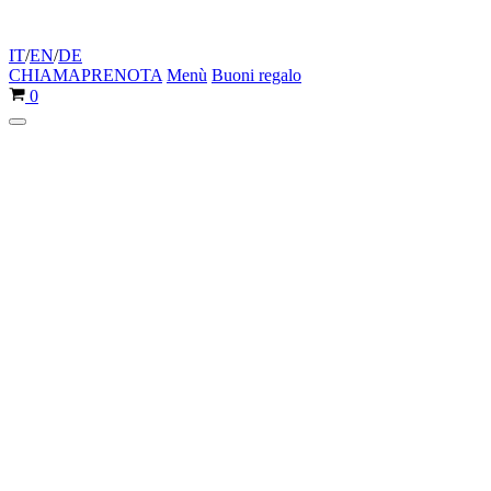
IT
/
EN
/
DE
CHIAMA
PRENOTA
Menù
Buoni regalo
Carrello
0
Menu
di
navigazione