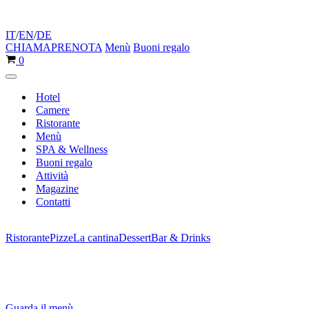
IT
/
EN
/
DE
CHIAMA
PRENOTA
Menù
Buoni regalo
Carrello
0
Menu
di
Hotel
navigazione
Camere
Ristorante
Menù
SPA & Wellness
Buoni regalo
Attività
Magazine
Contatti
Ristorante
Pizze
La cantina
Dessert
Bar & Drinks
Guarda il menù