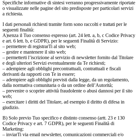
Specifiche informative di sintesi verranno progressivamente riportate
o visualizzate nelle pagine del sito predisposte per particolari servizi
a richiesta.
I dati personali richiesti tramite form sono raccolti e trattati per le
seguenti finalità:
A)senza il Tuo consenso espresso (art. 24 lett. a, b, c Codice Privacy
e art. 6 lett. b, e GDPR), per le seguenti Finalità di Servizio:
– permettere di registrarTi al sito web;
– gestire e mantenere il sito web;
– permetterti l’iscrizione al servizio di newsletter fornito dal Titolare
e degli ulteriori Servizi eventualmente da Te richiesti;
– adempiere agli obblighi precontrattuali, contrattuali e fiscali
derivanti da rapporti con Te in essere;
– adempiere agli obblighi previsti dalla legge, da un regolamento,
dalla normativa comunitaria o da un ordine dell’Autorità;
– prevenire o scoprire attività fraudolente o abusi dannosi per il sito
web;
– esercitare i diritti del Titolare, ad esempio il diritto di difesa in
giudizio.
B) Solo previo Tuo specifico e distinto consenso (artt. 23 e 130
Codice Privacy e art. 7 GDPR), per le seguenti Finalità di
Marketing:
– inviarTi via email newsletter, comunicazioni commerciali e/o