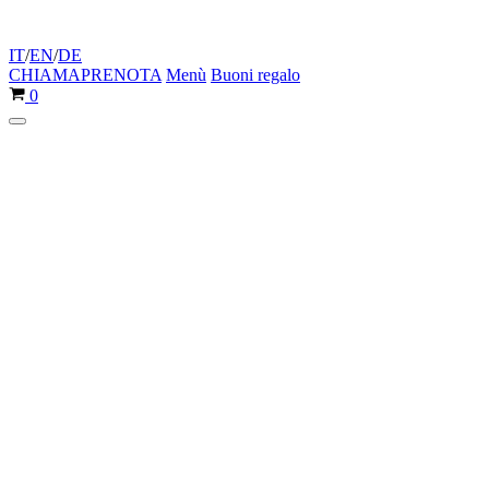
IT
/
EN
/
DE
CHIAMA
PRENOTA
Menù
Buoni regalo
Carrello
0
Menu
di
navigazione