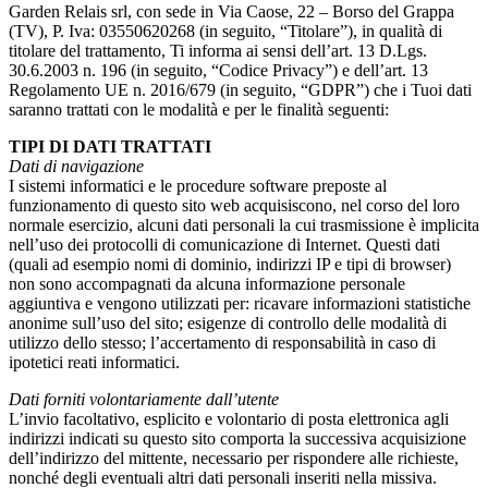
Garden Relais srl, con sede in Via Caose, 22 – Borso del Grappa
(TV), P. Iva: 03550620268 (in seguito, “Titolare”), in qualità di
titolare del trattamento, Ti informa ai sensi dell’art. 13 D.Lgs.
30.6.2003 n. 196 (in seguito, “Codice Privacy”) e dell’art. 13
Regolamento UE n. 2016/679 (in seguito, “GDPR”) che i Tuoi dati
saranno trattati con le modalità e per le finalità seguenti:
TIPI DI DATI TRATTATI
Dati di navigazione
I sistemi informatici e le procedure software preposte al
funzionamento di questo sito web acquisiscono, nel corso del loro
normale esercizio, alcuni dati personali la cui trasmissione è implicita
nell’uso dei protocolli di comunicazione di Internet. Questi dati
(quali ad esempio nomi di dominio, indirizzi IP e tipi di browser)
non sono accompagnati da alcuna informazione personale
aggiuntiva e vengono utilizzati per: ricavare informazioni statistiche
anonime sull’uso del sito; esigenze di controllo delle modalità di
utilizzo dello stesso; l’accertamento di responsabilità in caso di
ipotetici reati informatici.
Dati forniti volontariamente dall’utente
L’invio facoltativo, esplicito e volontario di posta elettronica agli
indirizzi indicati su questo sito comporta la successiva acquisizione
dell’indirizzo del mittente, necessario per rispondere alle richieste,
nonché degli eventuali altri dati personali inseriti nella missiva.