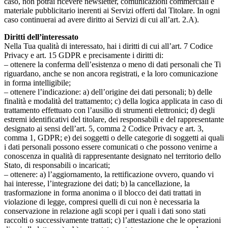
caso, non potrai ricevere newsletter, comunicazioni commerciali e
materiale pubblicitario inerenti ai Servizi offerti dal Titolare. In ogni
caso continuerai ad avere diritto ai Servizi di cui all’art. 2.A).
Diritti dell’interessato
Nella Tua qualità di interessato, hai i diritti di cui all’art. 7 Codice
Privacy e art. 15 GDPR e precisamente i diritti di:
– ottenere la conferma dell’esistenza o meno di dati personali che Ti
riguardano, anche se non ancora registrati, e la loro comunicazione
in forma intelligibile;
– ottenere l’indicazione: a) dell’origine dei dati personali; b) delle
finalità e modalità del trattamento; c) della logica applicata in caso di
trattamento effettuato con l’ausilio di strumenti elettronici; d) degli
estremi identificativi del titolare, dei responsabili e del rappresentante
designato ai sensi dell’art. 5, comma 2 Codice Privacy e art. 3,
comma 1, GDPR; e) dei soggetti o delle categorie di soggetti ai quali
i dati personali possono essere comunicati o che possono venirne a
conoscenza in qualità di rappresentante designato nel territorio dello
Stato, di responsabili o incaricati;
– ottenere: a) l’aggiornamento, la rettificazione ovvero, quando vi
hai interesse, l’integrazione dei dati; b) la cancellazione, la
trasformazione in forma anonima o il blocco dei dati trattati in
violazione di legge, compresi quelli di cui non è necessaria la
conservazione in relazione agli scopi per i quali i dati sono stati
raccolti o successivamente trattati; c) l’attestazione che le operazioni