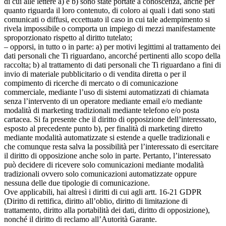
di cui alle lettere a) e b) sono state portate a conoscenza, anche per
quanto riguarda il loro contenuto, di coloro ai quali i dati sono stati
comunicati o diffusi, eccettuato il caso in cui tale adempimento si
rivela impossibile o comporta un impiego di mezzi manifestamente
sproporzionato rispetto al diritto tutelato;
– opporsi, in tutto o in parte: a) per motivi legittimi al trattamento dei
dati personali che Ti riguardano, ancorché pertinenti allo scopo della
raccolta; b) al trattamento di dati personali che Ti riguardano a fini di
invio di materiale pubblicitario o di vendita diretta o per il
compimento di ricerche di mercato o di comunicazione
commerciale, mediante l’uso di sistemi automatizzati di chiamata
senza l’intervento di un operatore mediante email e/o mediante
modalità di marketing tradizionali mediante telefono e/o posta
cartacea. Si fa presente che il diritto di opposizione dell’interessato,
esposto al precedente punto b), per finalità di marketing diretto
mediante modalità automatizzate si estende a quelle tradizionali e
che comunque resta salva la possibilità per l’interessato di esercitare
il diritto di opposizione anche solo in parte. Pertanto, l’interessato
può decidere di ricevere solo comunicazioni mediante modalità
tradizionali ovvero solo comunicazioni automatizzate oppure
nessuna delle due tipologie di comunicazione.
Ove applicabili, hai altresì i diritti di cui agli artt. 16-21 GDPR
(Diritto di rettifica, diritto all’oblio, diritto di limitazione di
trattamento, diritto alla portabilità dei dati, diritto di opposizione),
nonché il diritto di reclamo all’Autorità Garante.