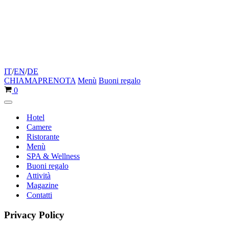
IT
/
EN
/
DE
CHIAMA
PRENOTA
Menù
Buoni regalo
Carrello
0
Menu
di
Hotel
navigazione
Camere
Ristorante
Menù
SPA & Wellness
Buoni regalo
Attività
Magazine
Contatti
Privacy Policy