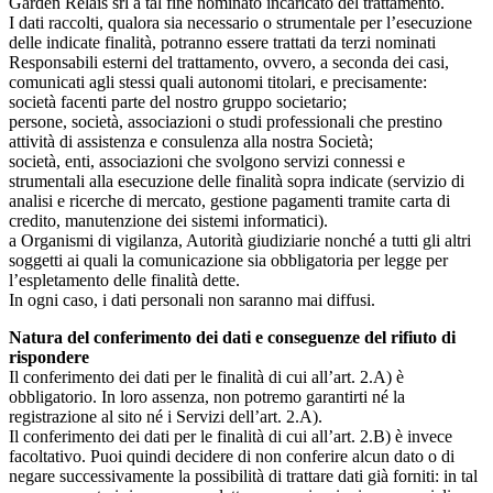
Garden Relais srl a tal fine nominato incaricato del trattamento.
I dati raccolti, qualora sia necessario o strumentale per l’esecuzione
delle indicate finalità, potranno essere trattati da terzi nominati
Responsabili esterni del trattamento, ovvero, a seconda dei casi,
comunicati agli stessi quali autonomi titolari, e precisamente:
società facenti parte del nostro gruppo societario;
persone, società, associazioni o studi professionali che prestino
attività di assistenza e consulenza alla nostra Società;
società, enti, associazioni che svolgono servizi connessi e
strumentali alla esecuzione delle finalità sopra indicate (servizio di
analisi e ricerche di mercato, gestione pagamenti tramite carta di
credito, manutenzione dei sistemi informatici).
a Organismi di vigilanza, Autorità giudiziarie nonché a tutti gli altri
soggetti ai quali la comunicazione sia obbligatoria per legge per
l’espletamento delle finalità dette.
In ogni caso, i dati personali non saranno mai diffusi.
Natura del conferimento dei dati e conseguenze del rifiuto di
rispondere
Il conferimento dei dati per le finalità di cui all’art. 2.A) è
obbligatorio. In loro assenza, non potremo garantirti né la
registrazione al sito né i Servizi dell’art. 2.A).
Il conferimento dei dati per le finalità di cui all’art. 2.B) è invece
facoltativo. Puoi quindi decidere di non conferire alcun dato o di
negare successivamente la possibilità di trattare dati già forniti: in tal