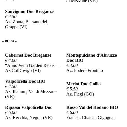
di Mezzane (VR)
Sauvignon Doc Breganze
€ 4.50
Az. Zonta, Bassano del
Grappa (VI)
– ROSSI –
Cabernet Doc Breganze
Montepulciano d’Abruzzo
€ 4.00
Doc BIO
“Anno Venti Garden Relais” –
€ 4.00
Az ColDovigo (VI)
Az. Podere Frontino
Valpolicella Doc BIO
Merlot Doc Collio
€ 4.50
€ 5.50
Az. Illatium, Val di Mezzane
Az. Fiegl (GO)
(VR)
Ripasso Valpolicella Doc
Rosso Val del Rodano BIO
€ 6.00
€ 6.00
Az. Recchia, Negrar (VR)
Francia, Chateau Gigognan