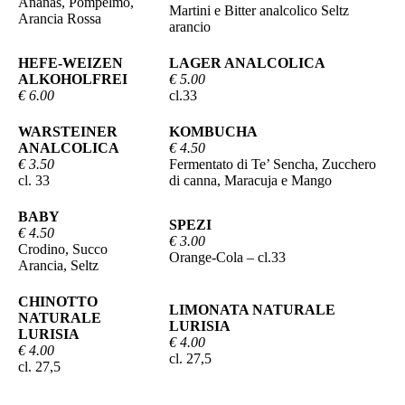
Ananas, Pompelmo,
Martini e Bitter analcolico Seltz
Arancia Rossa
arancio
HEFE-WEIZEN
LAGER ANALCOLICA
ALKOHOLFREI
€ 5.00
€ 6.00
cl.33
WARSTEINER
KOMBUCHA
ANALCOLICA
€ 4.50
€ 3.50
Fermentato di Te’ Sencha, Zucchero
cl. 33
di canna, Maracuja e Mango
BABY
SPEZI
€ 4.50
€ 3.00
Crodino, Succo
Orange-Cola – cl.33
Arancia, Seltz
CHINOTTO
LIMONATA NATURALE
NATURALE
LURISIA
LURISIA
€ 4.00
€ 4.00
cl. 27,5
cl. 27,5