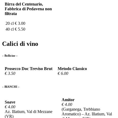
Birra del Centenario,
Fabbrica di Pedavena non
filtrata
20 cl
€ 3.00
40 cl
€ 5.50
Calici di vino
– Bollicine –
Prosecco Doc Treviso Brut
Metodo Classico
€ 3.50
€ 6.00
– BIANCHI –
Amitor
Soave
€ 4.00
€ 4.00
(Garganega, Trebbiano
Az. Illatium, Val di Mezzane
Aromatico) – Az. Illatium, Val
(VR)