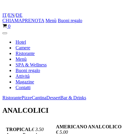
IT
/
EN
/
DE
CHIAMA
PRENOTA
Menù
Buoni regalo
Carrello
0
Menu
di
Hotel
navigazione
Camere
Ristorante
Menù
SPA & Wellness
Buoni regalo
Attività
Magazine
Contatti
Ristorante
Pizze
Cantina
Dessert
Bar & Drinks
ANALCOLICI
AMERICANO ANALCOLICO
TROPICAL
€ 3.50
€ 5.00