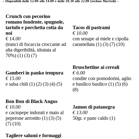
– Disponibili dalle 12.00 alle 14.00 e dalle 18.30 alle 22.00 (escluso Martedi) –
Crunch con pecorino
romano fondente, spugnole,
tartufo e porchetta cotta da
Tacos di pastrami
noi
€ 10.00
€ 14.00
con senape al miele e cipolla
(tranci di focaccia croccante ad
caramellata (1) (3) (7) (10)
alta digeribilità, idratata al
70%) (1) (3) (7)
Bruschettine ai cereali
Gamberi in panko tempura
€ 6.00
€ 15.00
condite con pomodorini, aglio
e salsa chili (1) (2) (3) (4) (5)
e basilico basilico (1) (5) (6)
(8)
Bon Bon di Black Angus
€ 10.00
Jamon di patanegra
e caciopepe indorati e maio al
€ 13.00
peperone arrostito (1) (3) (5)
50gr. e pane caldo (1)
(7) (10)
Tagliere salumi e formaggi