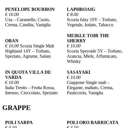
PENELOPE BOURBON
LAPHROAIG
€ 10.00
€ 8.00
Usa – Caramello, Cuoio,
Scozia Islay 10Y – Torbato,
Crema, Candita, Vaniglia
Vegetale, Iodato, Tabacco
MEIKLE TOIR THE
OBAN
SHERRY
€ 10.00
Scozia Single Malt
€ 10.00
Highland 14Y – Torbato,
Scozia Speyside 5Y – Torbato,
Speziato, Agrume, Salato
Arancia, Miele, Affumicato,
Whisky
IN QUOTA VILLA DE
SASAYAKI
VARDA
€ 10.00
€ 10.00
Giappone Single malt –
Italia Trento – Frutta Rossa,
Elegante, maltato, Crema,
Intenso, Cioccolato, Speziato
Pasticceria, Vaniglia
GRAPPE
POLI SARPA
POLI ORO BARRICATA
€ 4.50
€ 4.50