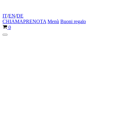
IT
/
EN
/
DE
CHIAMA
PRENOTA
Menù
Buoni regalo
Carrello
0
Menu
di
navigazione