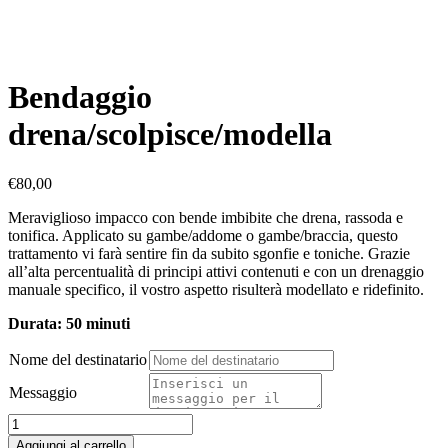
Bendaggio
drena/scolpisce/modella
€
80,00
Meraviglioso impacco con bende imbibite che drena, rassoda e
tonifica. Applicato su gambe/addome o gambe/braccia, questo
trattamento vi farà sentire fin da subito sgonfie e toniche. Grazie
all’alta percentualità di principi attivi contenuti e con un drenaggio
manuale specifico, il vostro aspetto risulterà modellato e ridefinito.
Durata: 50 minuti
Nome del destinatario
Messaggio
Bendaggio
drena/scolpisce/modella
Aggiungi al carrello