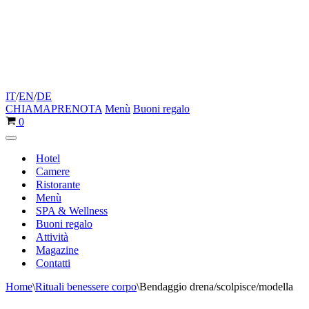
IT
/
EN
/
DE
CHIAMA
PRENOTA
Menù
Buoni regalo
Carrello
0
Menu
di
Hotel
navigazione
Camere
Ristorante
Menù
SPA & Wellness
Buoni regalo
Attività
Magazine
Contatti
Home
\
Rituali benessere corpo
\
Bendaggio drena/scolpisce/modella