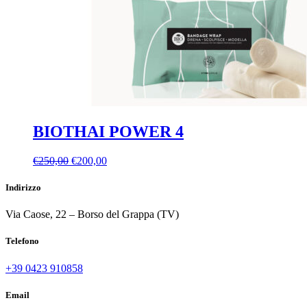
BIOTHAI POWER 4
Il
Il
€
250,00
€
200,00
prezzo
prezzo
originale
attuale
Indirizzo
era:
è:
€250,00.
€200,00.
Via Caose, 22 – Borso del Grappa (TV)
Telefono
+39 0423 910858
Email