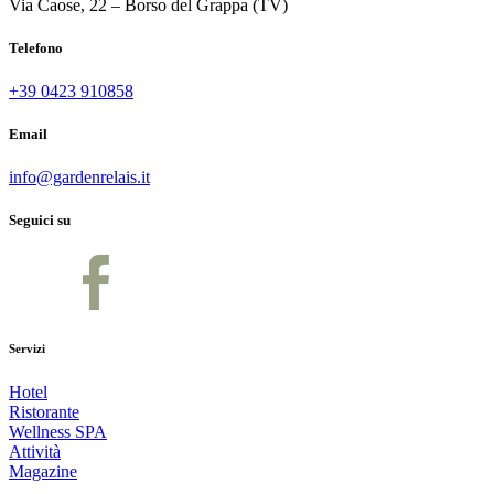
Via Caose, 22 – Borso del Grappa (TV)
Telefono
+39 0423 910858
Email
info@gardenrelais.it
Seguici su
Servizi
Hotel
Ristorante
Wellness SPA
Attività
Magazine