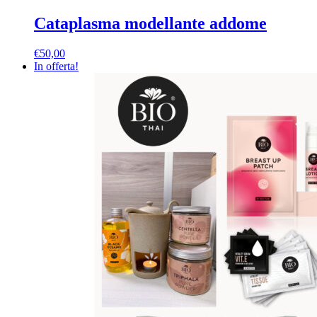
Cataplasma modellante addome
€
50,00
In offerta!