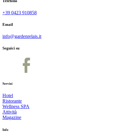
Telefono
+39 0423 910858
Email
info@gardenrelais.it
Seguici su
Servizi
Hotel
Ristorante
Wellness SPA
Attività
Magazine
Info