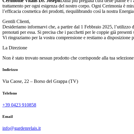
Cerimonie Vitalis Dr. Joseph
Dalla più pregiata cura delle piante e l
trattamento per ogni esigenza del nostro corpo. Ogni Cerimonia è mira
l’efficacia cosmetica dei prodotti, riequilibrando così la nostra Energia
Gentili Clienti,
Desideriamo informarvi che, a partire dal 1 Febbraio 2025, l’utilizzo d
prenotati per essa. Si precisa che i pacchetti per le coppie già presenti
Vi ringraziamo per la vostra comprensione e restiamo a disposizione pe
La Direzione
Non è stato trovato nessun prodotto che corrisponde alla tua selezione
Indirizzo
Via Caose, 22 – Borso del Grappa (TV)
Telefono
+39 0423 910858
Email
info@gardenrelais.it