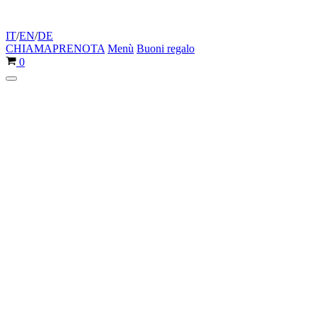
IT
/
EN
/
DE
CHIAMA
PRENOTA
Menù
Buoni regalo
Carrello
0
Menu
di
navigazione