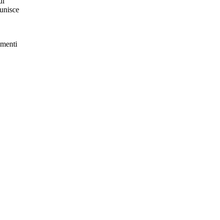
di
 unisce
amenti