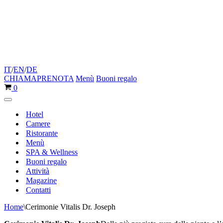
IT
/
EN
/
DE
CHIAMA
PRENOTA
Menù
Buoni regalo
Carrello
0
Menu
di
Hotel
navigazione
Camere
Ristorante
Menù
SPA & Wellness
Buoni regalo
Attività
Magazine
Contatti
Home
\
Cerimonie Vitalis Dr. Joseph