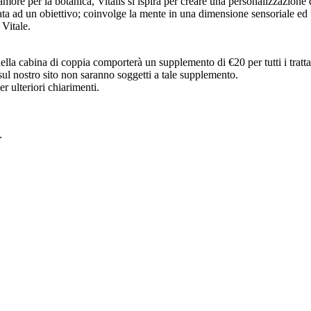
’amore per la botanica, Vitalis si ispira per creare una personalizzazione 
ta ad un obiettivo; coinvolge la mente in una dimensione sensoriale ed
 Vitale.
ella cabina di coppia comporterà un supplemento di €20 per tutti i tratt
 sul nostro sito non saranno soggetti a tale supplemento.
r ulteriori chiarimenti.
.